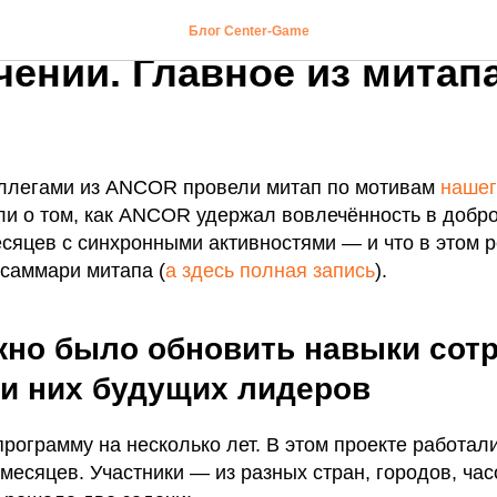
иться 80% COR в синхро
Блог Center-Game
ении. Главное из митапа
оллегами из ANCOR провели митап по мотивам
нашег
ли о том,
как ANCOR удержал вовлечённость в добр
есяцев с синхронными активностями — и что в этом
саммари митапа (
а здесь полная запись
).
но было обновить навыки сотр
ди них будущих лидеров
ограмму на несколько лет. В этом проекте работал
месяцев. Участники — из разных стран, городов, ча