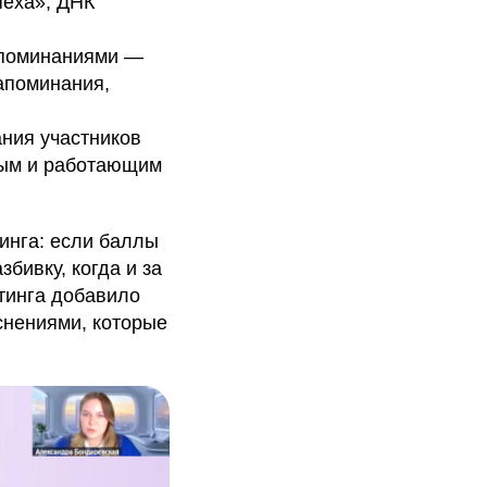
пеха», ДНК
апоминаниями —
апоминания,
ания участников
ным и работающим
инга: если баллы
бивку, когда и за
йтинга добавило
снениями, которые