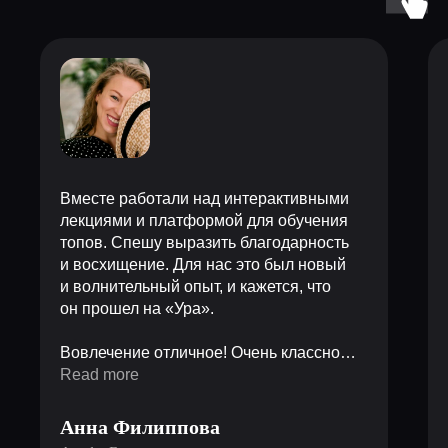
Вместе работали над интерактивными
лекциями и платформой для обучения
топов. Спешу выразить благодарность
и восхищение. Для нас это был новый
и волнительный опыт, и кажется, что
он прошел на «Ура».
Вовлечение отличное! Очень классно
сложился пазл взаимодействия большой
Read more
команды. Я ощутила синергию, где
1+1=11.
Анна Филиппова