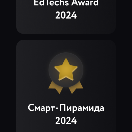
Дарим книгу
о спецпроектах
для бизнеса
Внутри — 9 кейсов российских
компаний и гид по разработке
спецпроекта.
Получить книгу