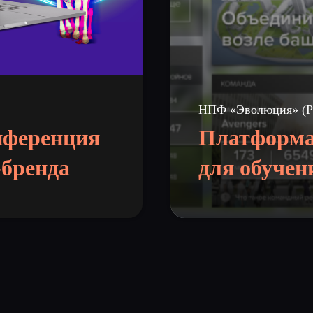
НПФ «Эволюция» (Р
нференция
Платформа
-бренда
для обучен