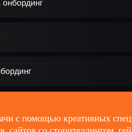
в онбординг
нбординг
ачи с помощью креативных спец
в, сайтов со сторителлингом, г