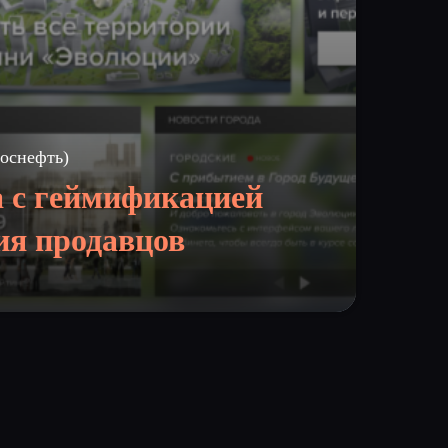
оснефть)
 с геймификацией
ия продавцов