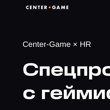
Center-Game × HR
Спецпр
с гейм