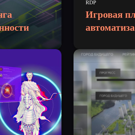
RDP
нга
Игровая п
нности
автоматиза