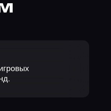
ом
игровых
нд.