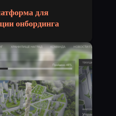
латформа для
ции онбординга