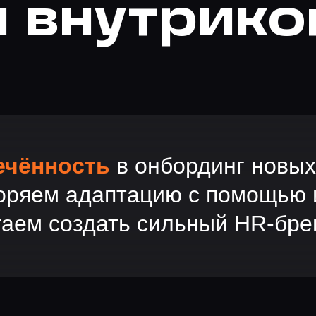
и внутрик
ечённость
в онбординг новых
коряем адаптацию с помощью 
гаем создать сильный HR-бре